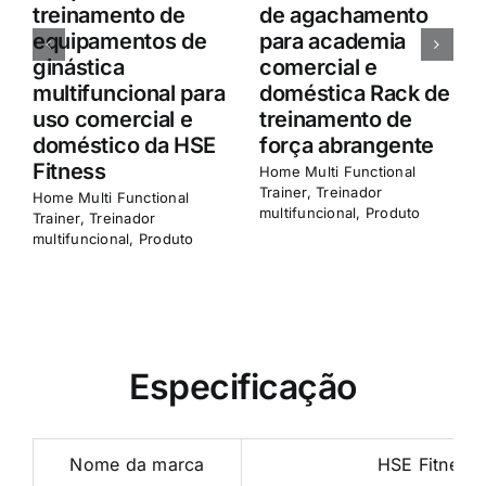
Commercial &
Commercial&
Home Squat Rack
Home M8 Smith
Treinamento de
Machine Estrutura
força abrangente
multifuncional
Home Multi Functional
Home Multi Functional
Trainer
,
Treinador
Trainer
,
Treinador
multifuncional
,
Produto
multifuncional
,
Produto
Especificação
Nome da marca
HSE Fitness
Tamanho
1630*2160*215