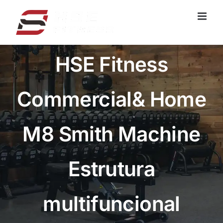
Pular
para
o
conteúdo
HSE Fitness
Commercial& Home
M8 Smith Machine
Estrutura
multifuncional