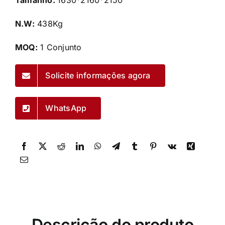
Tamanho:
1630*2160*2150
N.W:
438Kg
MOQ:
1 Conjunto
Solicite informações agora
WhatsApp
Descrição do produto