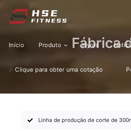
Pular
para
o
conteúdo
Fábrica 
Início
Produto
Hyrox
Notíci
Clique para obter uma cotação
P
Linha de produção de corte de 300