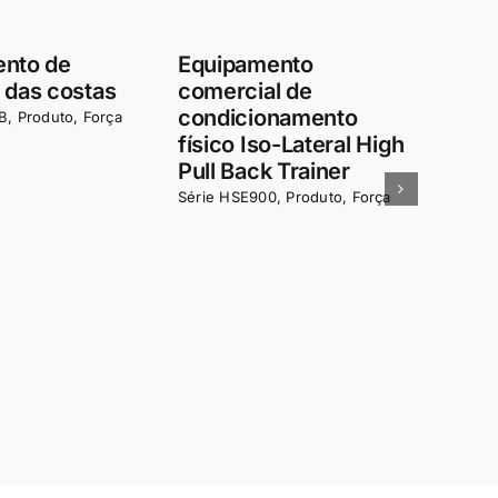
para
Equipamento
Equ
ha sentada
comercial de
come
condicionamento
con
M
,
Produto
,
Força
físico Inclinação
físi
inferior do treinador de
Ches
empurradores de peito
Série
Série HSE900
,
Produto
,
Força