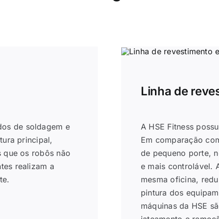
Linha de reve
dos de soldagem e
A HSE Fitness possu
ura principal,
Em comparação com a
s que os robôs não
de pequeno porte, n
tes realizam a
e mais controlável.
te.
mesma oficina, redu
pintura dos equipam
máquinas da HSE são
jateamento e remoçã