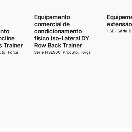
oxa
Máquina abdutora de
Máquina 
quadril
panturril
to
,
Força
HSE- Série BB
,
Produto
,
Força
Série HSE-H