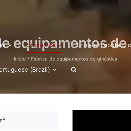
de equipamentos de 
as
Sobre nós
Entre em contato 
Início
Fábrica de equipamentos de ginástica
ortuguese (Brazil)
m²