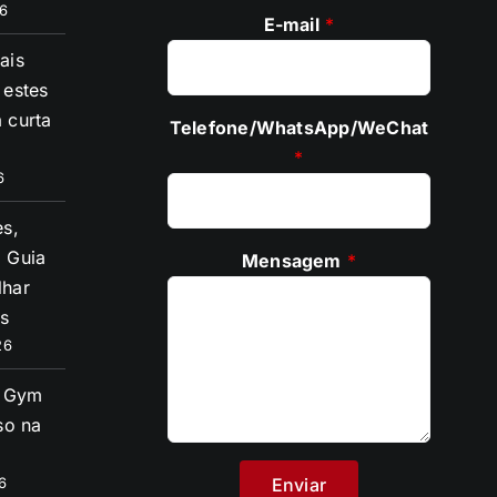
6
E-mail
*
ais
 estes
 curta
Telefone/WhatsApp/WeChat
*
6
es,
 Guia
Mensagem
*
lhar
s
26
s Gym
so na
6