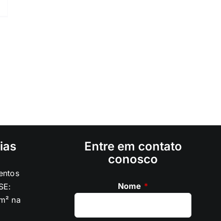
ias
Entre em contato
conosco
entos
Nome
*
SE:
m² na