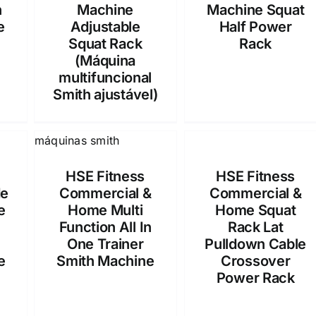
h
Machine
Machine Squat
e
Adjustable
Half Power
Squat Rack
Rack
(Máquina
multifuncional
Smith ajustável)
HSE Fitness
HSE Fitness
de
Commercial &
Commercial &
e
Home Multi
Home Squat
Function All In
Rack Lat
One Trainer
Pulldown Cable
e
Smith Machine
Crossover
Power Rack