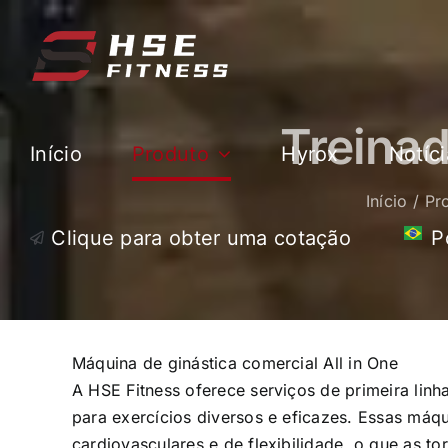
Pular
para
o
conteúdo
Treinad
Início
Produto
Hyrox
Notíci
Início
Pr
Clique para obter uma cotação
P
Máquina de ginástica comercial All in One
A HSE Fitness oferece serviços de primeira linh
para exercícios diversos e eficazes. Essas máq
cardiovasculares e de flexibilidade, o que as t