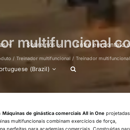
or multifuncional c
as
Sobre nós
Entre em contato 
oduto
Treinador multifuncional
Treinador multifunciona
ortuguese (Brazil)
a
Máquinas de ginástica comerciais All in One
projetadas
uinas multifuncionais combinam exercícios de força,
orna perfeitas para academias comerciais. Construídas par