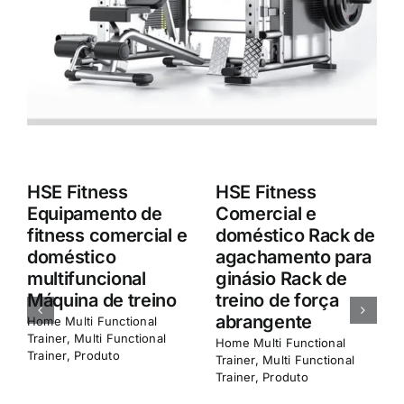
HSE Fitness
Estrutura
Comercial e
multifunções da
Doméstico Estante
máquina Smith M8
de agachamento
da HSE Fitness
Treino de força
para uso comercial
abrangente
e doméstico