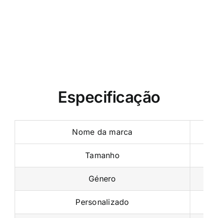
Home Multi Functional
Home Multi Functional
Trainer
,
Multi Functional
Trainer
,
Multi Functional
Trainer
,
Produto
Trainer
,
Produto
Especificação
Nome da marca
Tamanho
Género
Personalizado
Aplicação