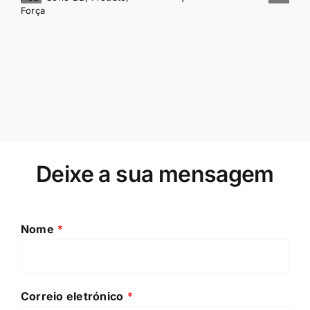
Supino torácico
Agachamento com
com placa
cinto
inclinada
HSE- Série BB
,
Produto
,
Força
HSE- Série P
,
Produto
,
Força
Deixe a sua mensagem
Nome
*