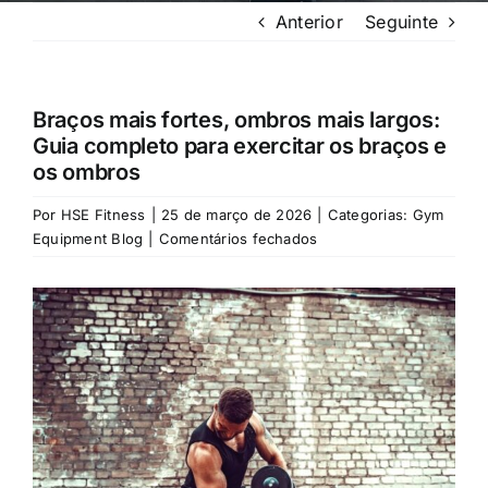
Anterior
Seguinte
Braços mais fortes, ombros mais largos:
Guia completo para exercitar os braços e
os ombros
Por
HSE Fitness
|
25 de março de 2026
|
Categorias:
Gym
em
Equipment Blog
|
Comentários fechados
Stronger
Arms,
Ver
Broader
imagem
Shoulders:
maior
Complete
Guide
to
Working
Out
Arms