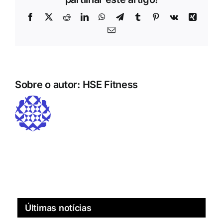
Facebook
X
Reddit
LinkedIn
WhatsApp
Telegrama
Tumblr
Pinterest
Vk
Xing
Correio
eletrónico
Sobre o autor:
HSE Fitness
Últimas notícias