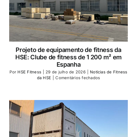
Projeto de equipamento de fitness da
HSE: Clube de fitness de 1 200 m² em
Espanha
Por
HSE Fitness
|
29 de julho de 2026
|
Notícias de Fitness
em
da HSE
|
Comentários fechados
HSE
Fitness
Equipment
Project
Spain
1,200
㎡
Fitness
Club