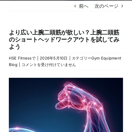
前へ
次のページ
より広い上腕二頭筋が欲しい？上腕二頭筋
のショートヘッドワークアウトを試してみ
よう
HSE Fitness
で
|
2026年5月10日
|
カテゴリー
Gym Equipment
Want
Blog
|
コメントを受け付けていません
Wider
Biceps?
大
Try
き
These
な
Bicep
Short
画
Head
像
Workouts
を
は
見