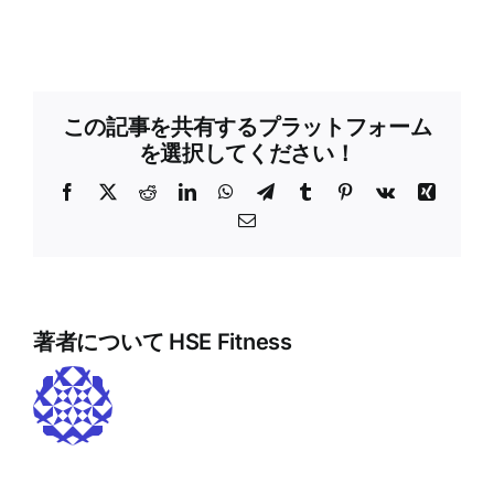
この記事を共有するプラットフォーム
を選択してください！
フ
X
レ
LinkedIn
WhatsApp
テ
タ
ピ
Vk
興
ェ
ッ
レ
ン
ン
電
イ
ド
グ
ブ
タ
子
ス
デ
ラ
ラ
レ
メ
ブ
ィ
ム
ー
ス
ー
ッ
ッ
ト
ル
ク
ト
著者について
HSE Fitness