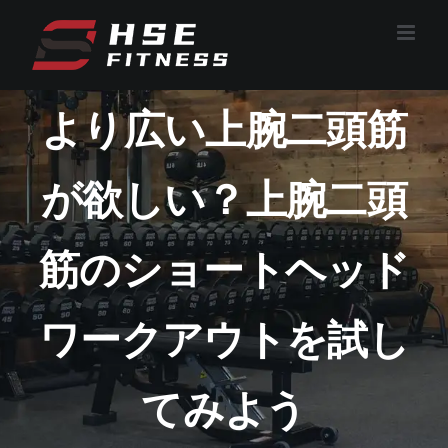
コ
ン
テ
ン
より広い上腕二頭筋
ツ
へ
ス
が欲しい？上腕二頭
キ
ッ
プ
筋のショートヘッド
ワークアウトを試し
てみよう