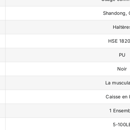
Shandong, 
Haltère
HSE 182
PU
Noir
La muscula
Caisse en 
1 Ensemb
5-100L