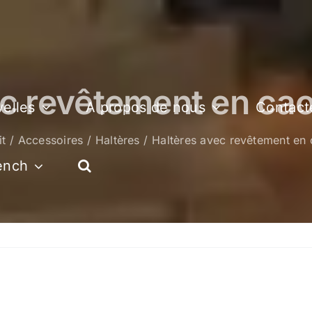
ec revêtement en cao
elles
A propos de nous
Contact
it
Accessoires
Haltères
Haltères avec revêtement en 
ench