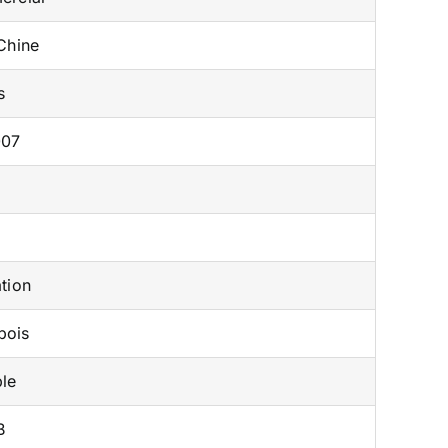
Chine
s
007
tion
bois
le
B