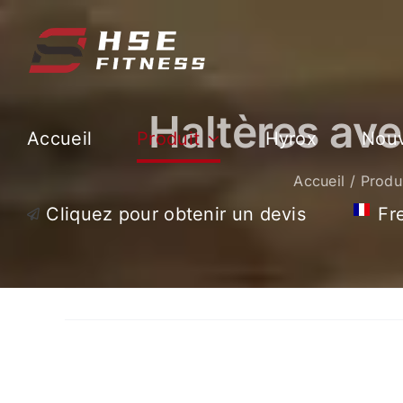
Skip
to
content
Haltères av
Accueil
Produit
Hyrox
Nouv
Accueil
Produ
Cliquez pour obtenir un devis
Fr