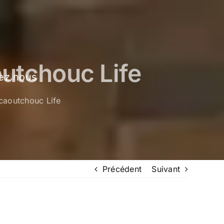
utchouc Life
ez nous
caoutchouc Life
Précédent
Suivant