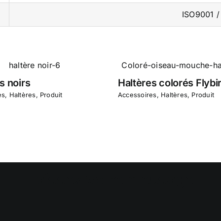
ISO9001 /
s noirs
Haltères colorés Flybi
es
,
Haltères
,
Produit
Accessoires
,
Haltères
,
Produit
Laissez votre message