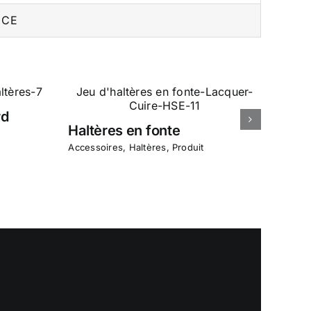
 CE
rd
Haltères en fonte
Accessoires
,
Haltères
,
Produit
Halt
Acces