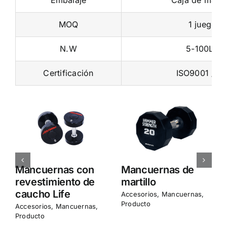
Embalaje
Caja de made
MOQ
1 juego
N.W
5-100LB
Certificación
ISO9001 / C
Mancuernas con
Mancuernas de
revestimiento de
martillo
caucho Life
Accesorios
,
Mancuernas
,
Producto
Accesorios
,
Mancuernas
,
Producto