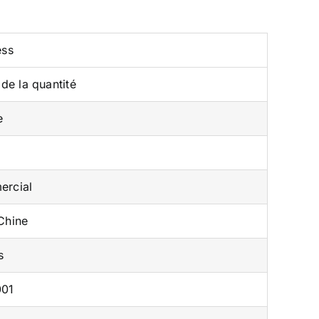
ess
de la quantité
e
ercial
Chine
s
001