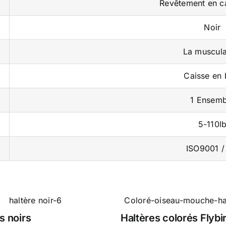
Revêtement en c
Noir
La muscula
Caisse en 
1 Ensemb
5-110l
ISO9001 /
s noirs
Haltères colorés Flybi