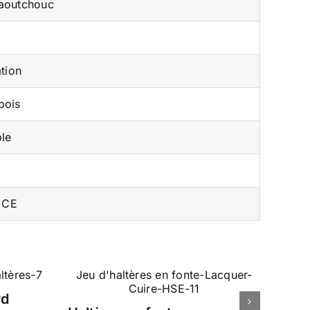
aoutchouc
tion
bois
le
b
 CE
rd