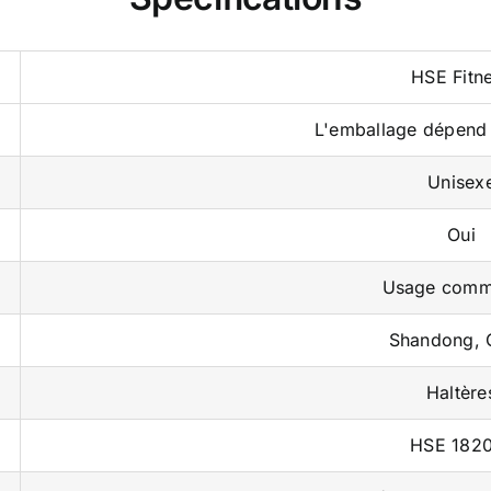
HSE Fitn
L'emballage dépend 
Unisex
Oui
Usage comm
Shandong, 
Haltère
HSE 182