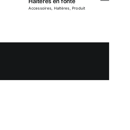
Haltères en fonte
Accessoires
,
Haltères
,
Produit
Halt
Acces