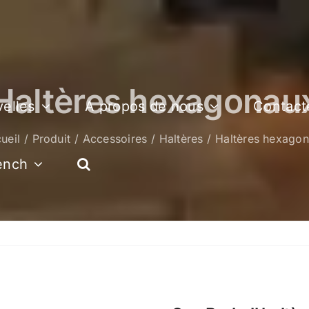
Haltères hexagonau
elles
A propos de nous
Contact
ueil
Produit
Accessoires
Haltères
Haltères hexago
ench