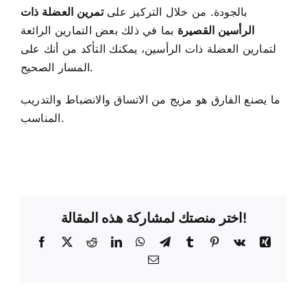
بالجودة. من خلال التركيز على
تمرين العضلة ذات
الرأسين القصيرة
بما في ذلك بعض التمارين الرائعة
لتمارين العضلة ذات الرأسين، يمكنك التأكد من أنك على
المسار الصحيح.
ما يصنع الفارق هو مزيج من الاتساق والانضباط والتدريب
المناسب.
اختر منصتك لمشاركة هذه المقالة!
شينغ
في
بينتيريست
تمبلر
برقية
واتساب
لينكد
ريديت
X
فيسبوك
كيه
إن
البريد
الإلكتروني