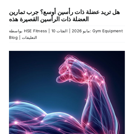
هل تريد عضلة ذات رأسين أوسع؟ جرب تمارين
العضلة ذات الرأسين القصيرة هذه
Gym Equipment
الفئات:
10 مايو 2026
|
|
HSE Fitness
بواسطة
على
التعليقات
|
Blog
Want
Wider
عرض
Biceps?
صورة
Try
These
أكبر
Bicep
Short
Head
Workouts
مغلقة