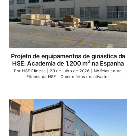
Projeto de equipamentos de ginástica da
HSE: Academia de 1.200 m² na Espanha
Por
HSE Fitness
|
29 de julho de 2026
|
Notícias sobre
em
Fitness da HSE
|
Comentários desativados
HSE
Fitness
Equipment
Project
Spain
1,200
㎡
Fitness
Club