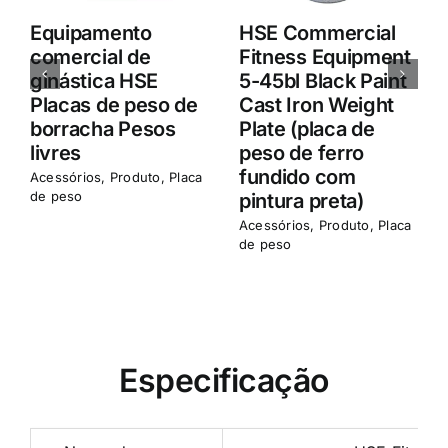
Equipamento
HSE Commercial
comercial de
Fitness Equipment
ginástica HSE
5-45bl Black Paint
Placas de peso de
Cast Iron Weight
borracha Pesos
Plate (placa de
livres
peso de ferro
fundido com
Acessórios
,
Produto
,
Placa
A
de peso
d
pintura preta)
Acessórios
,
Produto
,
Placa
de peso
Especificação