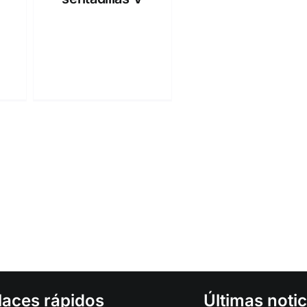
laces rápidos
Últimas notic