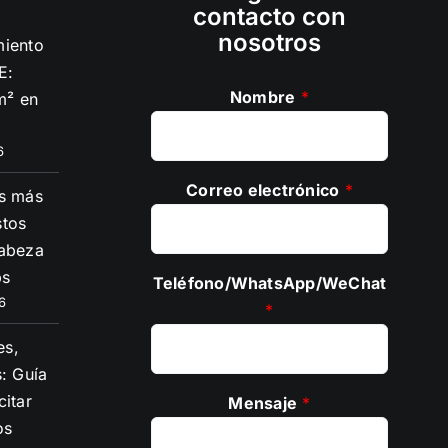
contacto con
nosotros
miento
E:
Nombre
*
m² en
6
Correo electrónico
*
ps más
stos
cabeza
ps
Teléfono/WhatsApp/WeChat
6
*
es,
: Guía
citar
Mensaje
*
os