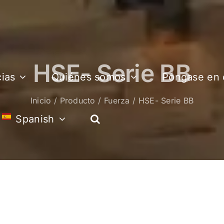
HSE- Serie BB
cias
Quiénes somos
Póngase en 
Inicio
Producto
Fuerza
HSE- Serie BB
Spanish