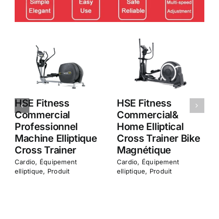
HSE Fitness
HSE Fitness
Commercial&Home
Commercial
Profession
Professionnel
Elliptical Cross
Machine Elliptique
Trainer
Cross Trainer
Cardio
,
Équipement
Cardio
,
Équipement
elliptique
,
Produit
elliptique
,
Produit