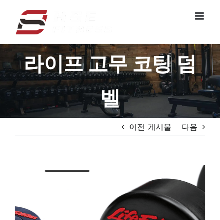
콘
텐
츠
로
라이프 고무 코팅 덤
건
너
뛰
벨
기
이전 게시물
다음