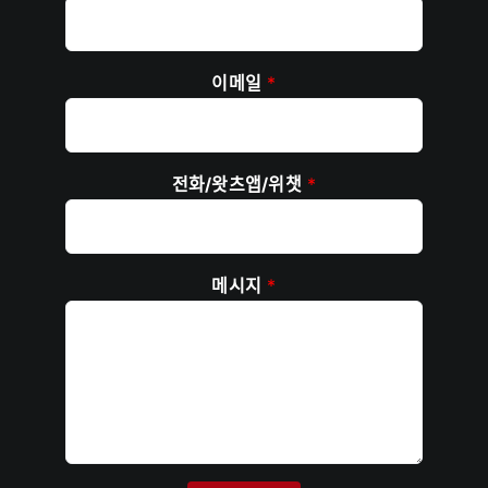
이메일
*
전화/왓츠앱/위챗
*
메시지
*