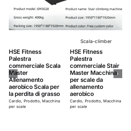
HSE Fitness
HSE Fitness
Palestra
Palestra
commerciale Scala
commerciale Stair
Master
Master Macchina
Allenamento
per scale da
aerobico Scala per
allenamento
la perdita di grasso
aerobico
Cardio
,
Prodotto
,
Macchina
Cardio
,
Prodotto
,
Macchina
per scale
per scale