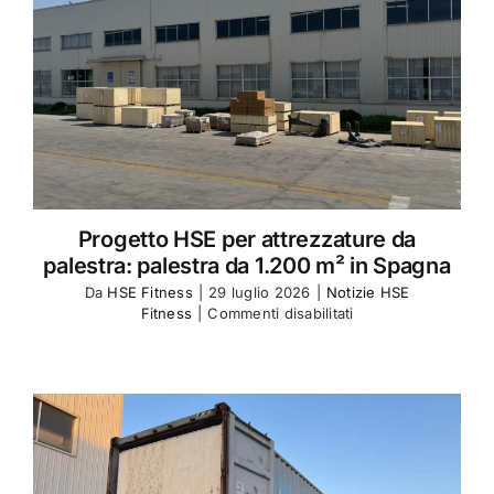
Progetto HSE per attrezzature da
palestra: palestra da 1.200 m² in Spagna
Da
HSE Fitness
|
29 luglio 2026
|
Notizie HSE
su
Fitness
|
Commenti disabilitati
HSE
Fitness
Equipment
Project
Spain
1,200
㎡
Fitness