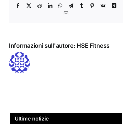
Facebook
X
Reddit
LinkedIn
WhatsApp
Telegramma
Tumblr
Pinterest
Vk
Xing
Email
Informazioni sull'autore:
HSE Fitness
Ultime notizie