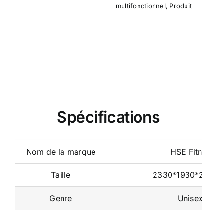
complet
Frame
Home Multi Functional
Home Multi Functional
Trainer
,
Entraîneur
Trainer
,
Entraîneur
multifonctionnel
,
Produit
multifonctionnel
,
Produit
Spécifications
Nom de la marque
HSE Fitness
Taille
2330*1930*24
Genre
Unisexe
Sur mesure
Oui