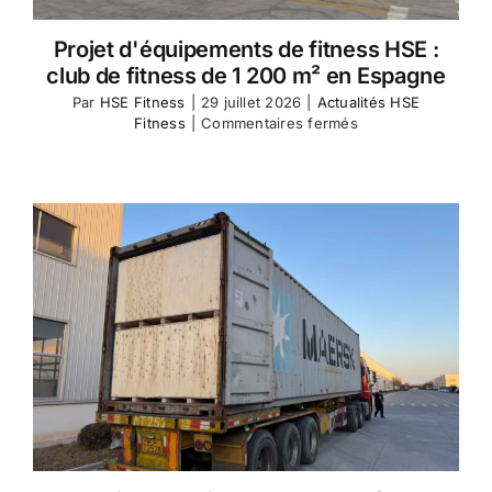
Projet d'équipements de fitness HSE :
club de fitness de 1 200 m² en Espagne
Par
HSE Fitness
|
29 juillet 2026
|
Actualités HSE
sur
Fitness
|
Commentaires fermés
HSE
Fitness
Equipment
Project
Spain
1,200
㎡
Fitness
Club