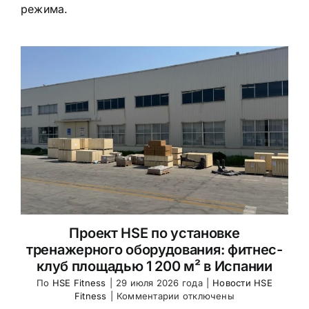
режима.
Проект HSE по установке
тренажерного оборудования: фитнес-
клуб площадью 1 200 м² в Испании
По
HSE Fitness
|
29 июля 2026 года
|
Новости HSE
к
Fitness
|
Комментарии
отключены
записи