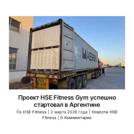
HSE
Fitness
Equipment
Project
Spain
1,200
㎡
Fitness
Club
Проект HSE Fitness Gym успешно
стартовал в Аргентине
По
HSE Fitness
|
2 марта 2026 года
|
Новости HSE
Fitness
|
0 Комментарии