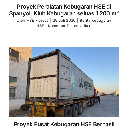
Proyek Peralatan Kebugaran HSE di
Spanyol: Klub Kebugaran seluas 1.200 m²
Oleh
HSE Fitness
|
29 Juli 2026
|
Berita Kebugaran
pada
HSE
|
Komentar Dinonaktifkan
HSE
Fitness
Equipment
Project
Spain
1,200
㎡
Fitness
Club
Proyek Pusat Kebugaran HSE Berhasil