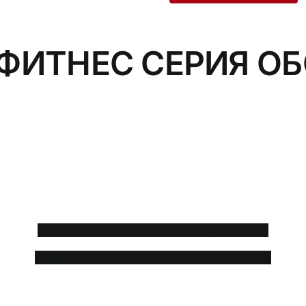
ФИТНЕС
СЕРИЯ О
Штыревая машина HSE
ОТОСБ Машина с пластинчатой
загрузкой