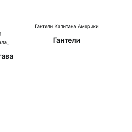
Гантели
тава