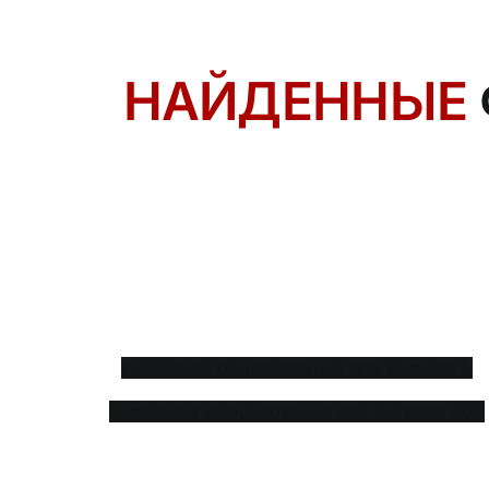
НАЙДЕННЫЕ
Штыревая машина HSE
ОТОСБ Машина с пластинчатой
загрузкой