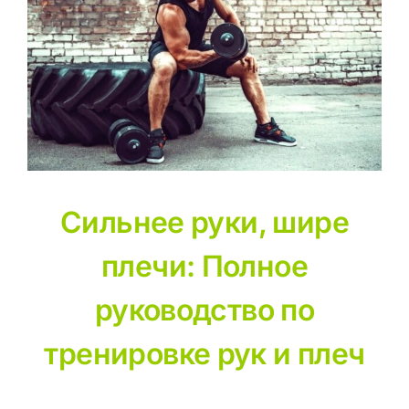
Working
Out
Arms
and
Shoulders
Сильнее руки, шире
плечи: Полное
руководство по
тренировке рук и плеч