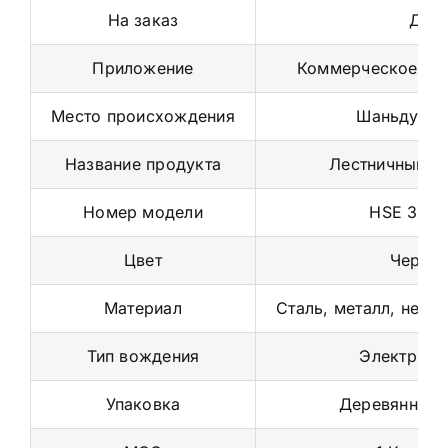
На заказ
Да
Приложение
Коммерческое ис
Место происхождения
Шаньдун, К
Название продукта
Лестничный ал
Номер модели
HSE 302
Цвет
Черны
Материал
Сталь, металл, нерж
Тип вождения
Электриче
Упаковка
Деревянный 