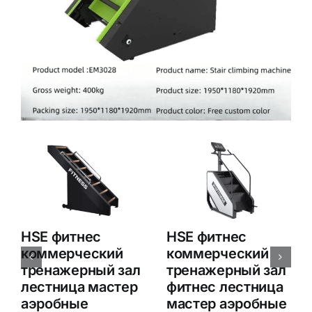
HSE фитнес
Коммерческая
коммерческие
лестница HSE
лестницы мастер
Fitness Stair
аэробных
Master Aerobic
степеней ходьбы
Steeper Running