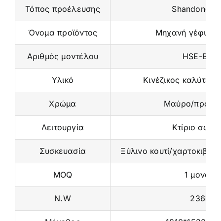
Τόπος προέλευσης
Shandong, Κ
Όνομα προϊόντος
Μηχανή γέφυρας
Αριθμός μοντέλου
HSE-BB0
Υλικό
Κινέζικος καλύτερ
Χρώμα
Μαύρο/προαιρ
Λειτουργία
Κτίριο σώμα
Συσκευασία
Ξύλινο κουτί/χαρτοκιβώτ
MOQ
1 μονάδα
N.W
236kg