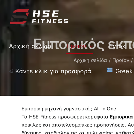
Μετάβαση
στο
περιεχόμενο
Εμπορικός εκ
Αρχική σελίδα
Προϊόν
Hyrox
Αρχική σελίδα
Προϊόν
Κάντε κλικ για προσφορά
Greek
Εμπορική μηχανή γυμναστικής All in One
Το HSE Fitness προσφέρει κορυφαία
Εμπορικά 
ποικίλες και αποτελεσματικές προπονήσεις. Α
δύναμης, καρδιολογίας και ευλυγισίας, καθιστ