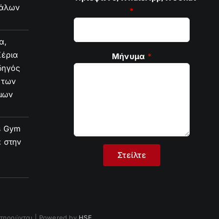
φάλων
*
α,
Χέρια
Μήνυμα
*
δηγός
 των
μων
s Gym
α στην
ατηρούνται | Powered by
HSE