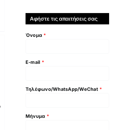
Αφήστε τις απαιτήσεις σας
Όνομα
*
E-mail
*
Τηλέφωνο/WhatsApp/WeChat
*
ό
Μήνυμα
*