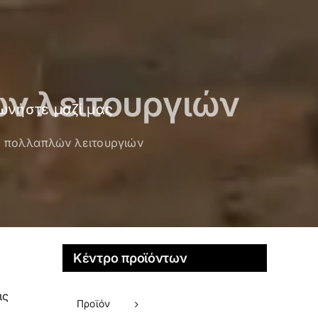
ν λειτουργιών
ωνήστε μαζί μας
ς πολλαπλών λειτουργιών
Κέντρο προϊόντων
ις
Προϊόν