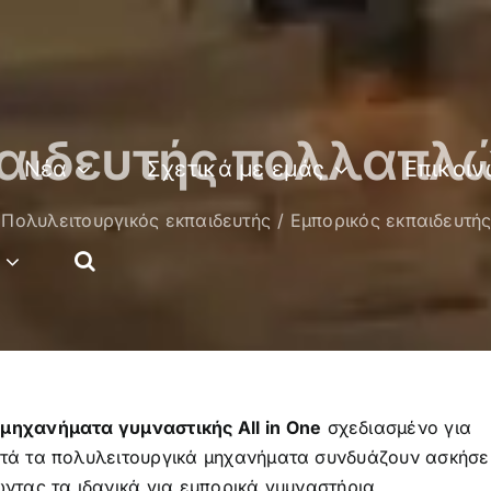
παιδευτής πολλαπλώ
Νέα
Σχετικά με εμάς
Επικοιν
Πολυλειτουργικός εκπαιδευτής
Εμπορικός εκπαιδευτή
μηχανήματα γυμναστικής All in One
σχεδιασμένο για
υτά τα πολυλειτουργικά μηχανήματα συνδυάζουν ασκήσε
ώντας τα ιδανικά για εμπορικά γυμναστήρια.