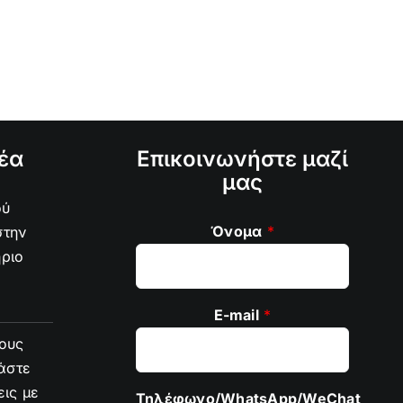
έα
Επικοινωνήστε μαζί
μας
ού
Όνομα
*
στην
ήριο
E-mail
*
ους
άστε
εις με
Τηλέφωνο/WhatsApp/WeChat