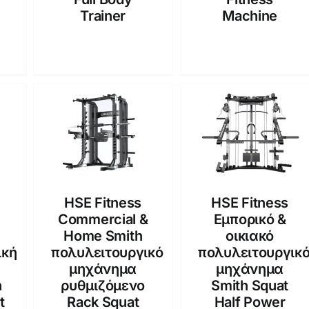
Trainer
Machine
HSE Fitness
HSE Fitness
Commercial &
Εμπορικό &
Home Smith
οικιακό
ική
πολυλειτουργικό
πολυλειτουργικ
μηχάνημα
μηχάνημα
h
ρυθμιζόμενο
Smith Squat
t
Rack Squat
Half Power