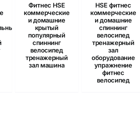
Фитнес HSE
HSE фитнес
е
коммерческие
коммерческие
и домашние
и домашние
льные
крытый
спиннинг
популярный
велосипед
й
спиннинг
тренажерный
г
велосипед
зал
тренажерный
оборудование
зал машина
упражнение
фитнес
велосипед