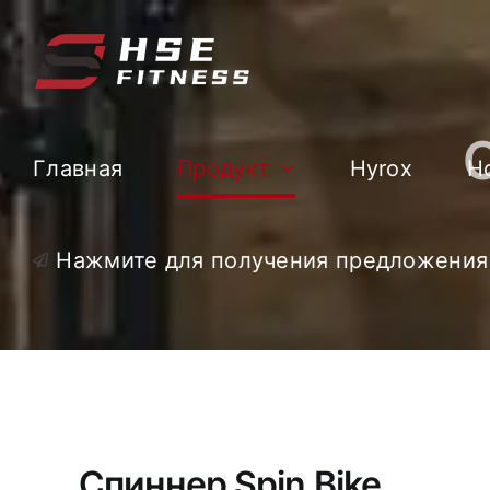
Перейти
к
содержанию
Главная
Продукт
Hyrox
Н
Нажмите для получения предложения
Спиннер Spin Bike