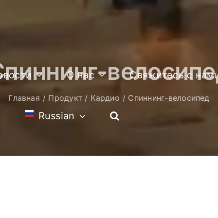
Спиннинг-велосипе
овости
О нас
Свяжитесь с нам
Главная
Продукт
Кардио
Спиннинг-велосипед
Russian