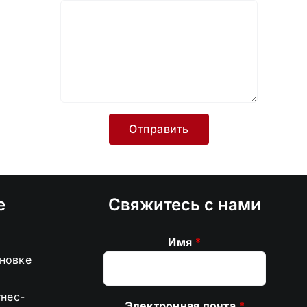
е
Свяжитесь с нами
Имя
*
ановке
тнес-
Электронная почта
*