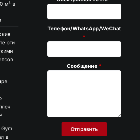
0 м² в
а
Телефон/WhatsApp/WeChat
окие
*
те эти
ткими
епсов
Сообщение
*
ире
е
о
плеч
а
s Gym
л в