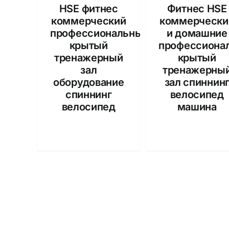
HSE фитнес
Фитнес HSE
коммерческий
коммерчески
профессиональный
и домашние
крытый
профессиона
тренажерный
крытый
зал
тренажерны
оборудование
зал спиннин
спиннинг
велосипед
велосипед
машина