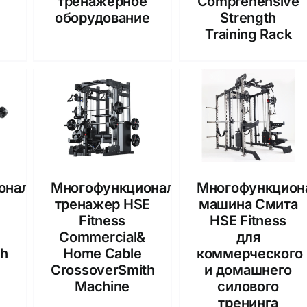
тренажерное
Comprehensive
оборудование
Strength
Training Rack
ональная
Многофункциональный
Многофункцион
тренажер HSE
машина Смита
Fitness
HSE Fitness
&
Commercial&
для
th
Home Cable
коммерческого
CrossoverSmith
и домашнего
Machine
силового
тренинга