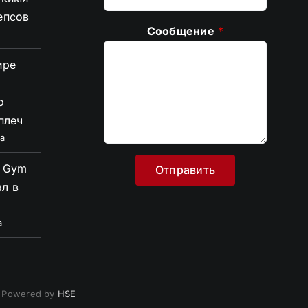
епсов
Сообщение
*
ире
е
о
плеч
а
s Gym
л в
а
| Powered by
HSE