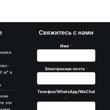
е
Свяжитесь с нами
Имя
*
ановке
тнес-
Электронная почта
*
0 м² в
а
Телефон/WhatsApp/WeChat
окие
*
те эти
ткими