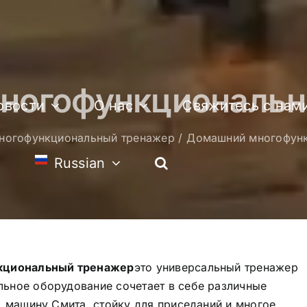
ногофункциональн
овости
О нас
Свяжитесь с нам
ногофункциональный тренажер
Домашний многофунк
Russian
кциональный тренажер
это универсальный тренажер
льное оборудование сочетает в себе различные
т, машину Смита, стойку для приседаний и многое