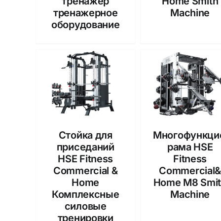
тренажер
Home Smith
тренажерное
Machine
оборудование
Стойка для
Многофункци
приседаний
рама HSE
HSE Fitness
Fitness
Commercial &
Commercial
Home
Home M8 Smi
Комплексные
Machine
силовые
тренировки