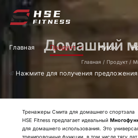
Перейти
к
содержанию
Домашний м
Главная
Продукт
Hyrox
Н
Главная
Продукт
М
Нажмите для получения предложения
Тренажеры Смита для домашнего спортзала
HSE Fitness предлагает идеальный
Многофун
для домашнего использования. Это универса
тренировочные функции, в том числе тягу ла