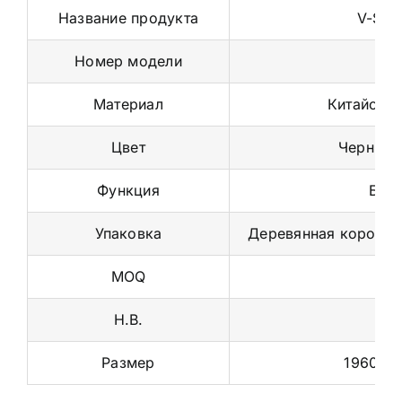
Название продукта
V-Squ
Номер модели
HS
Материал
Китайская
Цвет
Черный/
Функция
Бод
Упаковка
Деревянная коробка
MOQ
1 
Н.В.
1
Размер
1960*1