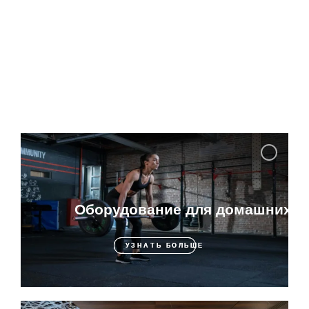
Оборудование для домашних т
УЗНАТЬ БОЛЬШЕ
УЗНАТЬ БОЛЬШЕ