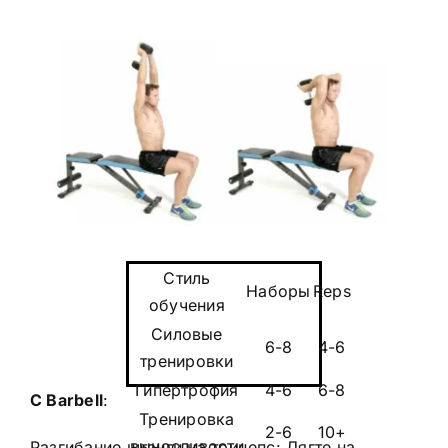
Стиль
Наборы
Reps
обучения
Силовые
6-8
4-6
тренировки
Гипертрофия
4-6
6-8
С
Barbell
:
Тренировка
2-6
10+
выносливости
Разгибание штанги на трицепс: Лягте на