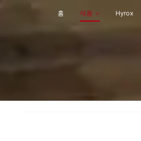
콘
텐
홈
제품
Hyrox
츠
로
건
너
뛰
기