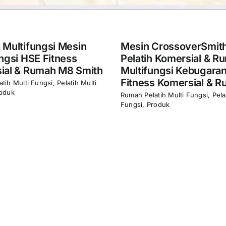
Mesin CrossoverSmith Kabel
Mesin Pel
Pelatih Komersial & Rumah
Ganda Ko
th
Multifungsi Kebugaran HSE
Kebugara
Fitness Komersial & Rumah
i
Pelatih Multi
Multi Fungsi
,
Rumah Pelatih Multi Fungsi
,
Pelatih Multi
Fungsi
,
Produk
Spesifikasi
Kebugara