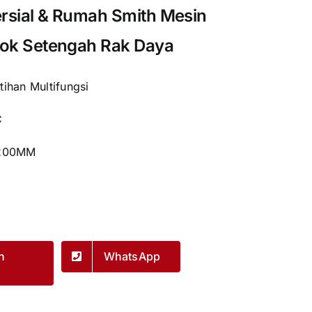
rsial & Rumah Smith Mesin
kok Setengah Rak Daya
tihan Multifungsi
C
2200MM
n
WhatsApp