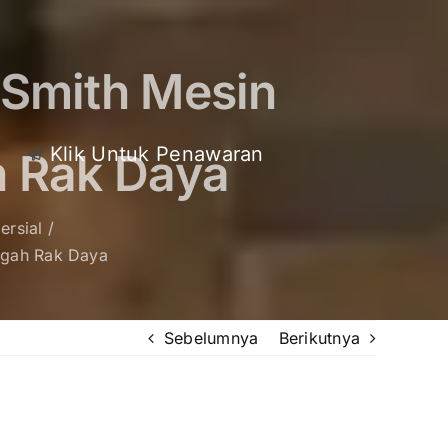
 Smith Mesin
Klik Untuk Penawaran
h Rak Daya
ersial
ngah Rak Daya
Sebelumnya
Berikutnya