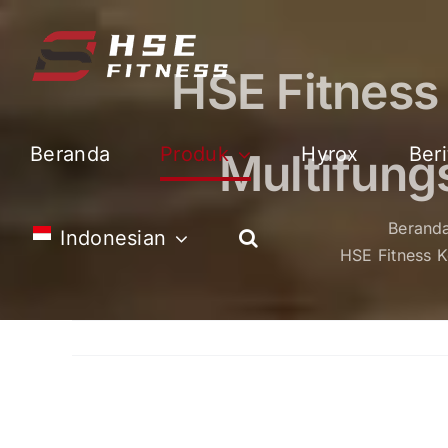
Loncat
ke
konten
HSE Fitness
Beranda
Produk
Hyrox
Beri
Multifung
Berand
Indonesian
HSE Fitness 