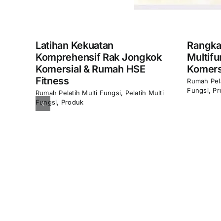
uatan
Rangka Multifungsi Mesin
if Rak Jongkok
Multifungsi HSE Fitness
& Rumah HSE
Komersial & Rumah M8 Smi
Rumah Pelatih Multi Fungsi
,
Pelatih Mult
Fungsi
,
Produk
ti Fungsi
,
Pelatih Multi
Nama Merek