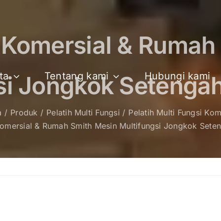
 Komersial & Rumah
ta
Tentang kami
Hubungi kami
si Jongkok Setenga
a
Produk
Pelatih Multi Fungsi
Pelatih Multi Fungsi Kom
Komersial & Rumah Smith Mesin Multifungsi Jongkok Sete