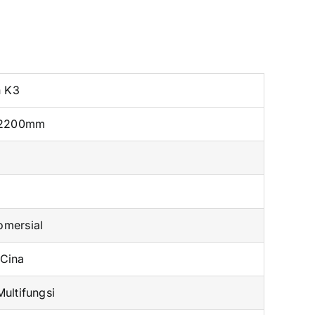
* 2200mm
mersial
Cina
Multifungsi
5c