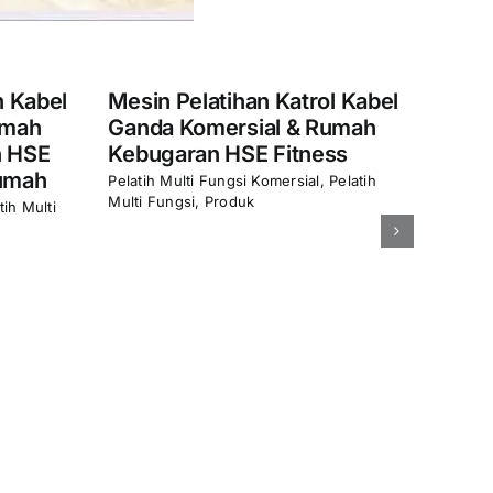
atihan Katrol Kabel
mersial & Rumah
n HSE Fitness
 Fungsi Komersial
,
Pelatih
Produk
HSE Fitness Komersial &
Rumah Multi-Fungsi 8 St
Pelatih Kekuatan Gym
Pelatih Multi Fungsi Komersial
,
Pela
Multi Fungsi
,
Produk
n K3