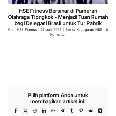
HSE Fitness Bersinar di Pameran
Olahraga Tiongkok - Menjadi Tuan Rumah
bagi Delegasi Brasil untuk Tur Pabrik
Oleh
HSE Fitness
|
21 Juni 2025
|
Berita Kebugaran HSE
|
0
Komentar
Pilih platform Anda untuk
membagikan artikel ini!
Facebook
X
Reddit
LinkedIn
WhatsApp
Telegram
Tumblr
Pinterest
Vk
Xing