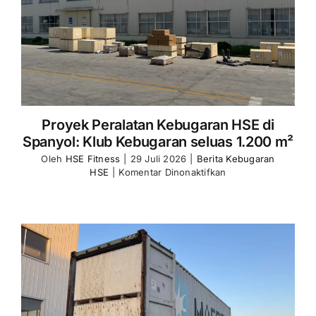
Proyek Peralatan Kebugaran HSE di
Spanyol: Klub Kebugaran seluas 1.200 m²
Oleh
HSE Fitness
|
29 Juli 2026
|
Berita Kebugaran
pada
HSE
|
Komentar Dinonaktifkan
HSE
Fitness
Equipment
Project
Spain
1,200
㎡
Fitness
Club