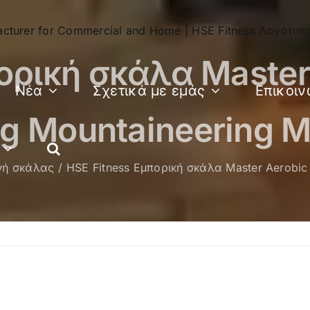
ορική σκάλα Master
Νέα
Σχετικά με εμάς
Επικοιν
g Mountaineering 
ή σκάλας
HSE Fitness Εμπορική σκάλα Master Aerobic