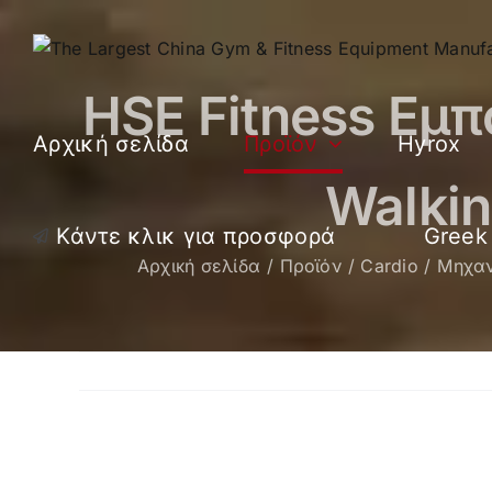
Μετάβαση
στο
περιεχόμενο
HSE Fitness Εμπ
Αρχική σελίδα
Προϊόν
Hyrox
Walkin
Κάντε κλικ για προσφορά
Greek
Αρχική σελίδα
Προϊόν
Cardio
Μηχαν