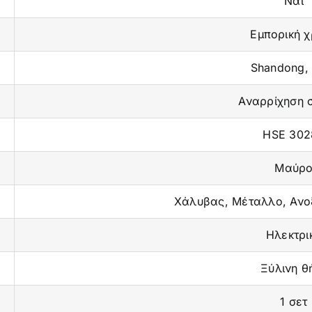
Ναι
Εμπορική 
Shandong,
Αναρρίχηση 
HSE 302
Μαύρ
Χάλυβας, Μέταλλο, Ανο
Ηλεκτρι
Ξύλινη θ
1 σετ