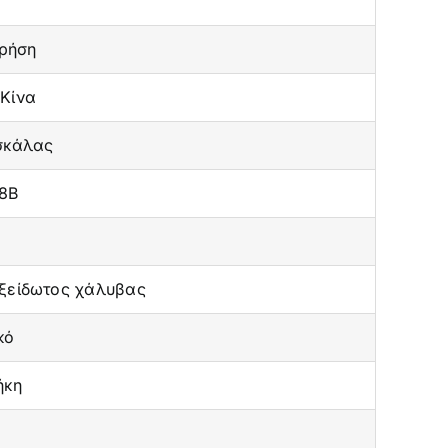
χρήση
 Κίνα
σκάλας
8B
ο
ξείδωτος χάλυβας
κό
ήκη