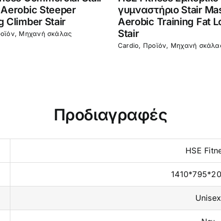
 Aerobic Steeper
γυμναστήριο Stair Ma
 Climber Stair
Aerobic Training Fat L
Stair
οϊόν
,
Μηχανή σκάλας
Cardio
,
Προϊόν
,
Μηχανή σκάλα
Προδιαγραφές
HSE Fitn
1410*795*2
Unise