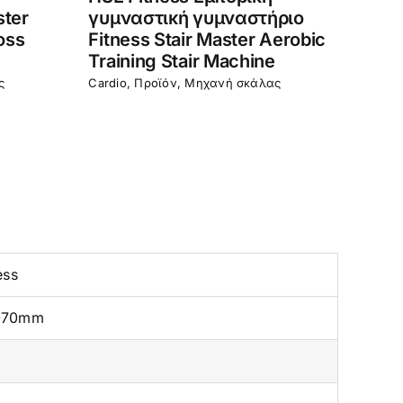
ster
γυμναστική γυμναστήριο
Mast
oss
Fitness Stair Master Aerobic
Walk
Training Stair Machine
Mac
ς
Cardio
,
Προϊόν
,
Μηχανή σκάλας
Cardi
ess
070mm
x