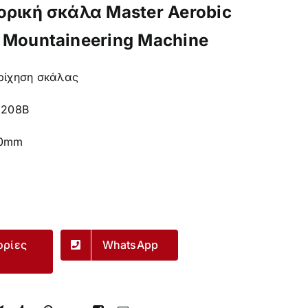
ορική σκάλα Master Aerobic
 Mountaineering Machine
ρίχηση σκάλας
3208B
70mm
ορίες
WhatsApp