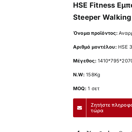
HSE Fitness Εμπ
Steeper Walking
Όνομα προϊόντος:
Αναρ
Αριθμό μοντέλου:
HSE 
Μέγεθος:
1410*795*20
N.W:
158Kg
MOQ:
1 σετ
Ζητήστε πληροφ
τώρα