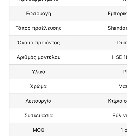
Εφαρμογή
Εμπορική χ
Τόπος προέλευσης
Shandong, 
Όνομα προϊόντος
Dumbel
Αριθμός μοντέλου
HSE 1820
Υλικό
PU
Χρώμα
Μαύρο
Λειτουργία
Κτίριο σώμ
Συσκευασία
Ξύλινη θή
MOQ
1 σετ