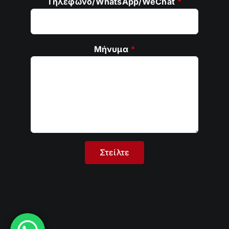
Τηλέφωνο/WhatsApp/WeChat
*
Μήνυμα
*