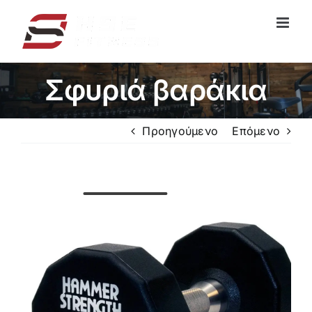
Μετάβαση
στο
περιεχόμενο
Σφυριά βαράκια
Προηγούμενο
Επόμενο