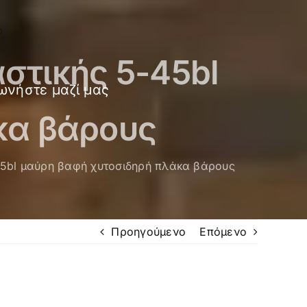
στικής 5-45bl
ωνήστε μαζί μας
κα βάρους
45bl μαύρη βαφή χυτοσιδηρή πλάκα βάρους
Προηγούμενο
Επόμενο