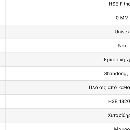
HSE Fitn
0 MM
Unisex
Ναι
Εμπορική χ
Shandong, 
Πλάκες από καθ
HSE 182
Χυτοσίδη
Μαύρ