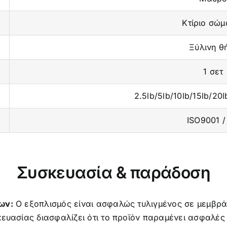
Κτίριο σώμ
Ξύλινη θ
1 σετ
2.5lb/5lb/10lb/15lb/20
ISO9001 /
Συσκευασία & παράδοση
ων:
Ο εξοπλισμός είναι ασφαλώς τυλιγμένος σε μεμβρά
ευασίας διασφαλίζει ότι το προϊόν παραμένει ασφαλές κ