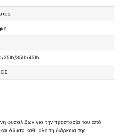
ατος
ήκη
lb/25lb/35lb/45lb
 CE
νη φυσαλίδων για την προστασία του από
αι άθικτο καθ' όλη τη διάρκεια της