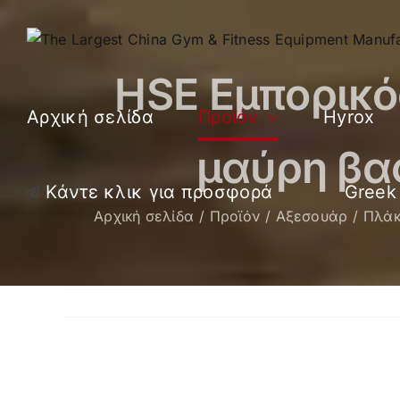
Μετάβαση
στο
περιεχόμενο
HSE Εμπορικό
Αρχική σελίδα
Προϊόν
Hyrox
μαύρη βα
Κάντε κλικ για προσφορά
Greek
Αρχική σελίδα
Προϊόν
Αξεσουάρ
Πλάκ