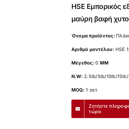
HSE Εμπορικός ε
μαύρη βαφή χυτο
Όνομα προϊόντος:
Πλάκ
Αριθμό μοντέλου:
HSE 1
Μέγεθος:
0
MM
N.W:
2.5lb/5lb/10lb/15lb
MOQ:
1 σετ
Ζητήστε πληροφ
τώρα