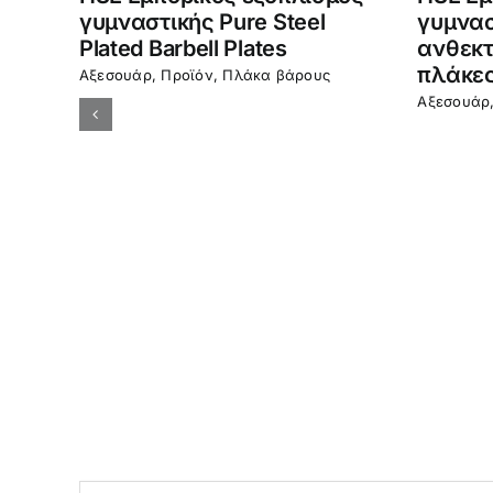
HSE Εμπορικός εξοπλισμός
HSE Εμ
γυμναστικής CPU πλάκα
γυμνασ
δύναμης σφυριού
πλάκε
βάρη
Αξεσουάρ
,
Προϊόν
,
Πλάκα βάρους
Αξεσουάρ