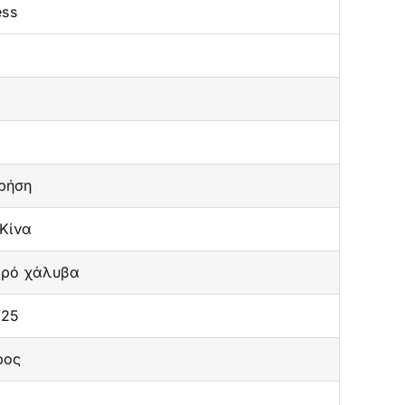
ess
ρήση
Κίνα
αρό χάλυβα
025
ρος
ο