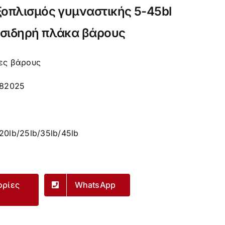
ξοπλισμός γυμναστικής 5-45bl
σιδηρή πλάκα βάρους
ες βάρους
82025
/20lb/25lb/35lb/45lb
ορίες
WhatsApp