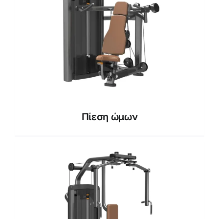
Πίεση ώμων