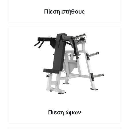
Πίεση στήθους
Πίεση ώμων