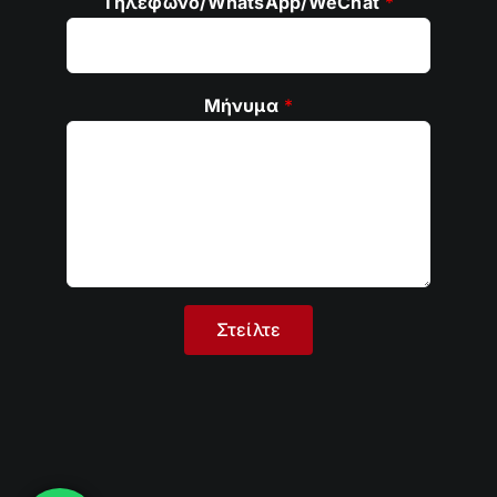
Τηλέφωνο/WhatsApp/WeChat
*
Μήνυμα
*