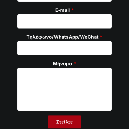
E-mail
*
Τηλέφωνο/WhatsApp/WeChat
*
Μήνυμα
*