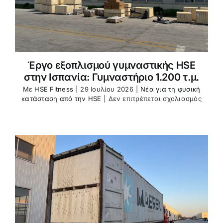
Έργο εξοπλισμού γυμναστικής HSE
στην Ισπανία: Γυμναστήριο 1.200 τ.μ.
Με
HSE Fitness
|
29 Ιουλίου 2026
|
Νέα για τη φυσική
στο
κατάσταση από την HSE
|
Δεν επιτρέπεται σχολιασμός
HSE
Fitnes
Equip
Projec
Spain
1,200
㎡
Fitnes
Club