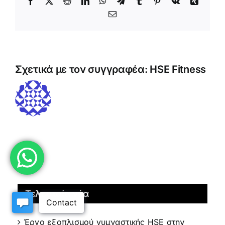
Facebook
X
Reddit
LinkedIn
WhatsApp
Τηλεγράφημα
Tumblr
Pinterest
Vk
Xing
Ηλεκτρονικό
ταχυδρομείο
Σχετικά με τον συγγραφέα:
HSE Fitness
Τελευταία νέα
Έργο εξοπλισμού γυμναστικής HSE στην