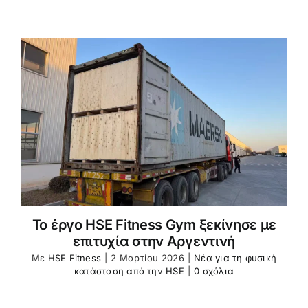
HSE
Fitnes
Equip
Projec
Spain
1,200
㎡
Fitnes
Club
Το έργο HSE Fitness Gym ξεκίνησε με
επιτυχία στην Αργεντινή
Με
HSE Fitness
|
2 Μαρτίου 2026
|
Νέα για τη φυσική
κατάσταση από την HSE
|
0 σχόλια