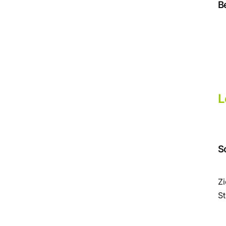
B
L
S
Z
S