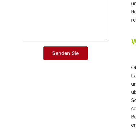
u
R
re
W
Ob
L
u
ü
S
s
B
er