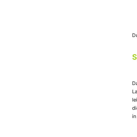
D
S
D
L
le
di
in