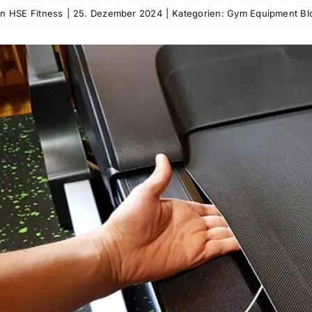
on
HSE Fitness
|
25. Dezember 2024
|
Kategorien:
Gym Equipment Bl
rößeres
ld
nzeigen