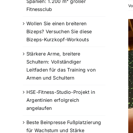
Spanien: 1.200 m² großer
V
Fitnessclub
G
Wollen Sie einen breiteren
Bi
Bizeps? Versuchen Sie diese
a
Bizeps-Kurzkopf-Workouts
Stärkere Arme, breitere
Schultern: Vollständiger
Leitfaden für das Training von
Armen und Schultern
HSE-Fitness-Studio-Projekt in
Argentinien erfolgreich
angelaufen
Beste Beinpresse Fußplatzierung
für Wachstum und Stärke