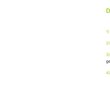
D
1)
2
3
g
4