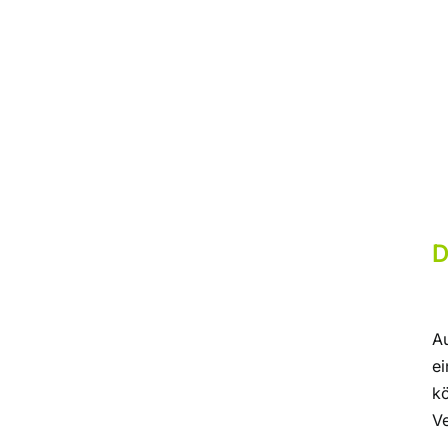
D
Au
e
kö
V