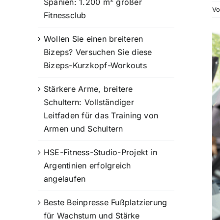
Spanien: 1.200 m² großer
V
Fitnessclub
G
Wollen Sie einen breiteren
Bi
Bizeps? Versuchen Sie diese
a
Bizeps-Kurzkopf-Workouts
Stärkere Arme, breitere
Schultern: Vollständiger
Leitfaden für das Training von
Armen und Schultern
HSE-Fitness-Studio-Projekt in
Argentinien erfolgreich
angelaufen
Beste Beinpresse Fußplatzierung
für Wachstum und Stärke