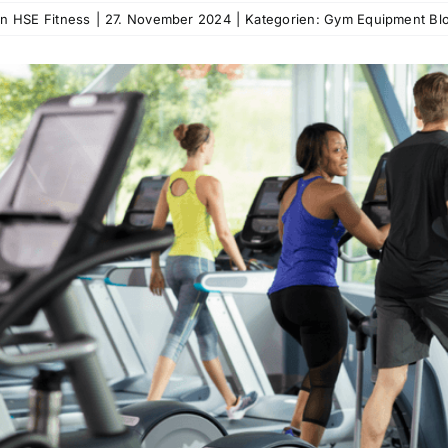
on
HSE Fitness
|
27. November 2024
|
Kategorien:
Gym Equipment Bl
rößeres
ld
nzeigen