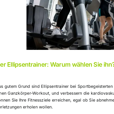
er Ellipsentrainer: Warum wählen Sie ihn
s gutem Grund sind Ellipsentrainer bei Sportbegeisterten
inen
Ganzkörper-Workout,
und verbessern die kardiovaskul
nnen Sie Ihre Fitnessziele erreichen, egal ob Sie abnehm
erletzungen erholen wollen.