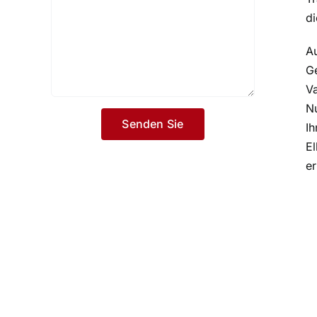
d
Au
G
Va
Nu
Ih
El
er