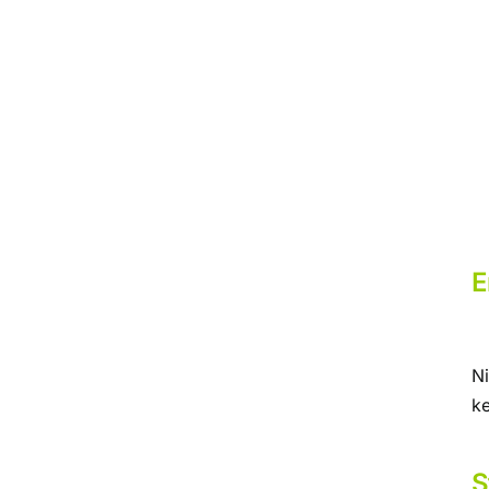
E
Ni
ke
S