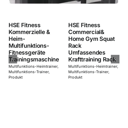
HSE Fitness
Commercial&
Home Gym Squat
Rack
HSE Fitness
Umfassendes
Commercial&
ine
Krafttraining Rack
Home Squat Rack
ner
,
Multifunktions-Heimtrainer
,
Umfassendes
Multifunktions-Trainer
,
Produkt
Krafttraining
Multifunktions-Heimtrainer
,
Multifunktions-Trainer
,
Produkt