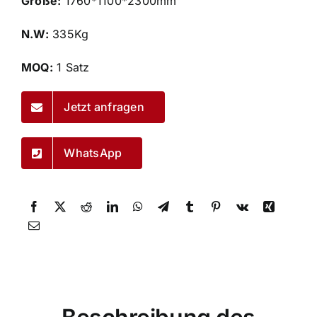
Größe:
1760*1100*2300mm
N.W:
335Kg
MOQ:
1 Satz
Jetzt anfragen
WhatsApp