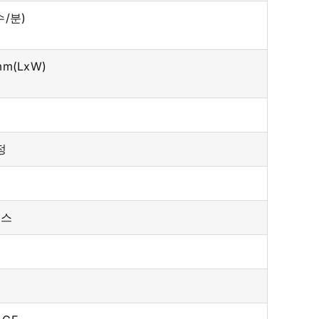
수/분)
mm(LxW)
정
이스