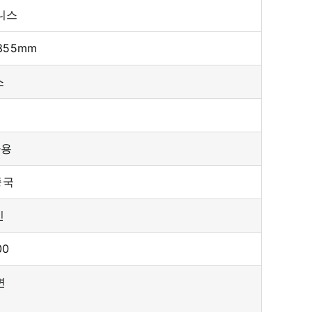
니스
1855mm
스
사용
중국
신
00
면