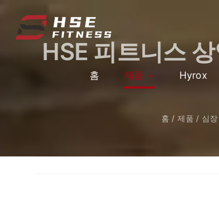
콘
텐
츠
HSE 피트니스 상
로
건
너
홈
제품
Hyrox
뛰
기
홈
제품
심장