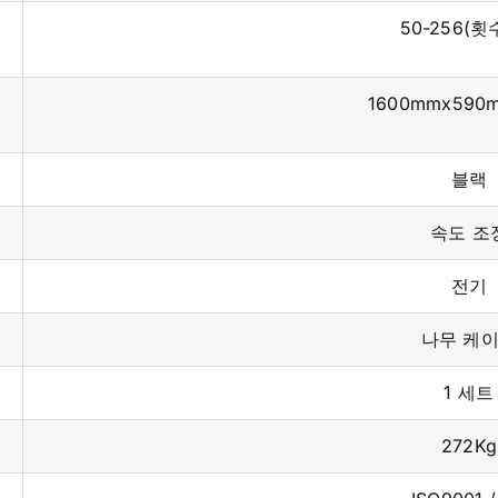
50-256(횟
1600mmx590
블랙
속도 조
전기
나무 케
1 세트
272Kg