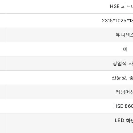
HSE 피트
2315*1025*
유니섹
예
상업적 
산둥성, 
러닝머
HSE 86
LED 화