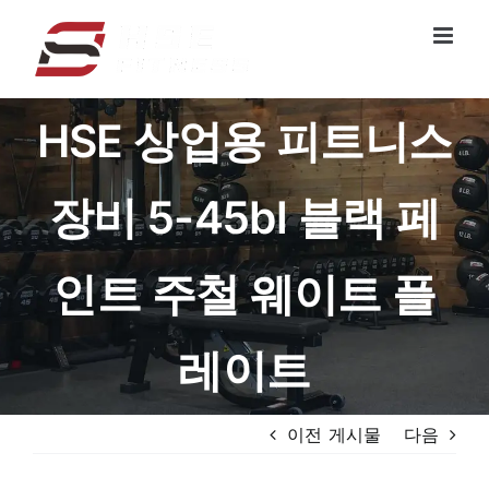
콘
텐
츠
로
HSE 상업용 피트니스
건
너
뛰
장비 5-45bl 블랙 페
기
인트 주철 웨이트 플
레이트
이전 게시물
다음