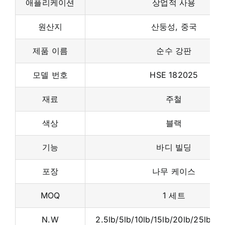
애플리케이션
상업적 사용
원산지
산둥성, 중국
제품 이름
순수 강판
모델 번호
HSE 182025
재료
주철
색상
블랙
기능
바디 빌딩
포장
나무 케이스
MOQ
1 세트
N.W
2.5lb/5lb/10lb/15lb/20lb/25lb/35