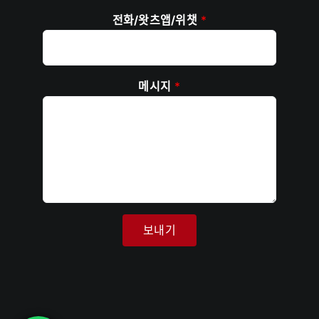
전화/왓츠앱/위챗
*
메시지
*