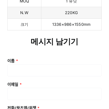
MOQ
1 유닛
N.W
220KG
크기
1336×986×1550mm
메시지 남기기
이름
*
이메일
*
전화/왓츠앱/위챗
*