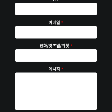
이메일
*
전화/왓츠앱/위챗
*
메시지
*