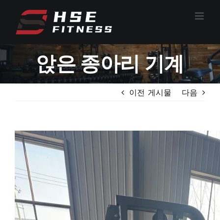
콘
텐
츠
로
앉은 종아리 기계
건
너
뛰
이전 게시물
다음
기