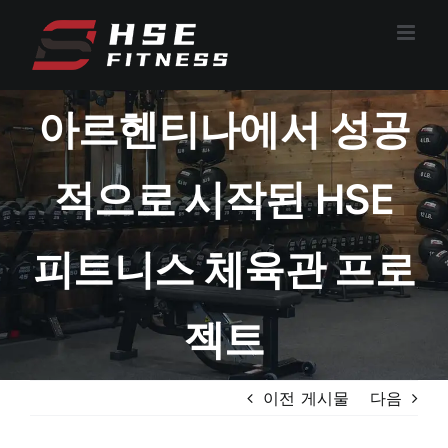
콘
텐
츠
로
아르헨티나에서 성공
건
너
뛰
적으로 시작된 HSE
기
피트니스 체육관 프로
젝트
이전 게시물
다음