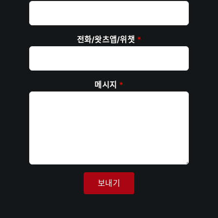
전화/왓츠앱/위챗
*
메시지
*